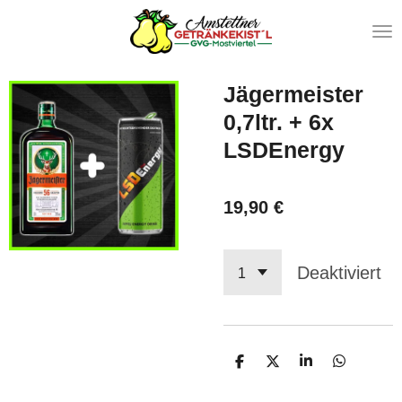
Zum
Hauptinhalt
springen
Jägermeister
0,7ltr. + 6x
LSDEnergy
19,90 €
Deaktiviert
T
T
T
T
e
e
e
e
i
i
i
i