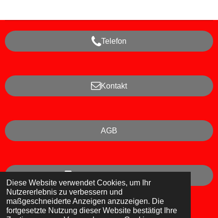
l
l
l
l
e
e
e
e
n
n
n
n
Telefon
Kontakt
AGB
Impressum/Datenschutz
Diese Website verwendet Cookies, um Ihr
Nutzererlebnis zu verbessern und
maßgeschneiderte Anzeigen anzuzeigen. Die
Mit Unterstützung von
Webador
fortgesetzte Nutzung dieser Website bestätigt Ihre