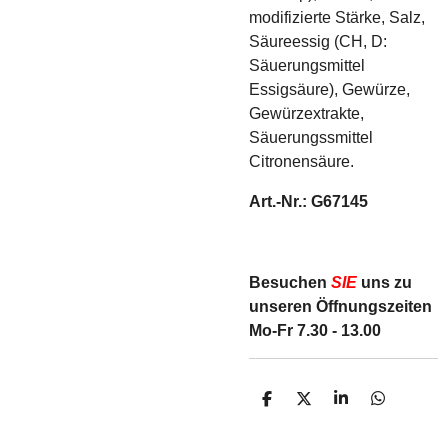
modifizierte Stärke, Salz,
Säureessig (CH, D:
Säuerungsmittel
Essigsäure), Gewürze,
Gewürzextrakte,
Säuerungssmittel
Citronensäure.
Art.-Nr.: G67145
Besuchen
SIE
uns zu
unseren Öffnungszeiten
Mo-Fr 7.30 - 13.00
T
T
T
T
e
e
e
e
i
i
i
i