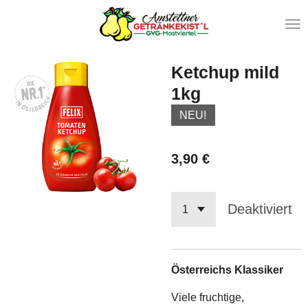
Zum
Hauptinhalt
springen
Ketchup mild
1kg
NEU!
3,90 €
Deaktiviert
Österreichs Klassiker
Viele fruchtige,