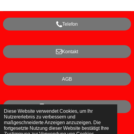
l
l
l
l
e
e
e
e
n
n
n
n
Telefon
Kontakt
AGB
Impressum/Datenschutz
Diese Website verwendet Cookies, um Ihr
Nutzererlebnis zu verbessern und
maßgeschneiderte Anzeigen anzuzeigen. Die
Mit Unterstützung von
Webador
fortgesetzte Nutzung dieser Website bestätigt Ihre
Zustimmung zur Verwendung von Cookies.