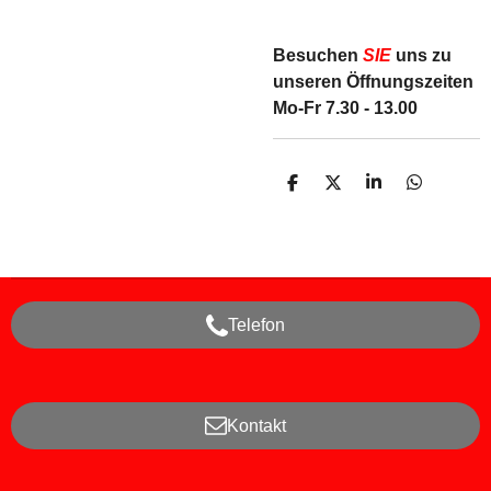
Besuchen
SIE
uns zu
unseren Öffnungszeiten
Mo-Fr 7.30 - 13.00
T
T
T
T
e
e
e
e
i
i
i
i
l
l
l
l
e
e
e
e
n
n
n
n
Telefon
Kontakt