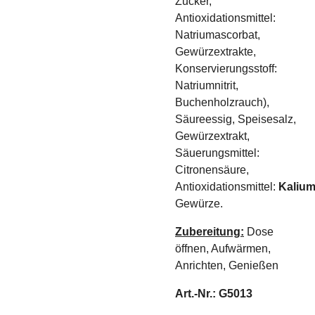
Zucker,
Antioxidationsmittel:
Natriumascorbat,
Gewürzextrakte,
Konservierungsstoff:
Natriumnitrit,
Buchenholzrauch),
Säureessig, Speisesalz,
Gewürzextrakt,
Säuerungsmittel:
Citronensäure,
Antioxidationsmittel:
Kalium
Gewürze.
Zubereitung:
Dose
öffnen, Aufwärmen,
Anrichten, Genießen
Art.-Nr.: G5013