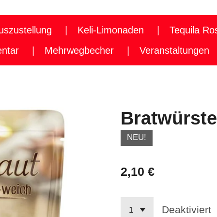
uszustellung
Keli-Limonaden
Tequila Ro
entar
Mehrwegbecher
Veranstaltungen
Bratwürste
NEU!
2,10 €
Deaktiviert