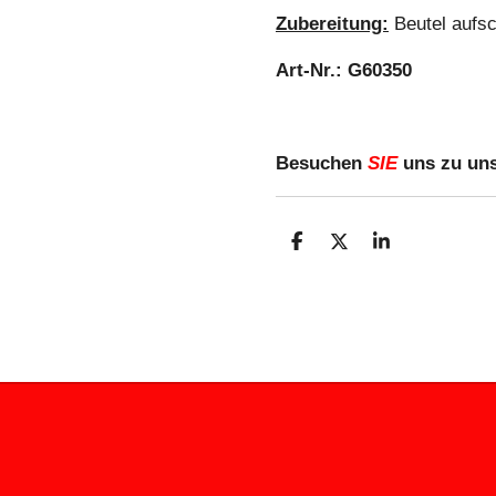
Zubereitung:
Beutel aufsc
Art-Nr.: G60350
Besuchen
SIE
uns zu uns
T
T
T
e
e
e
i
i
i
l
l
l
e
e
e
n
n
n