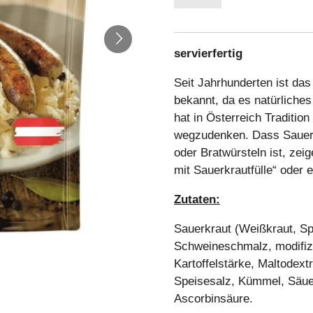
servierfertig
Seit Jahrhunderten ist das
bekannt, da es natürliches
hat in Österreich Traditio
wegzudenken. Dass Sauerk
oder Bratwürsteln ist, ze
mit Sauerkrautfülle“ oder e
Zutaten:
Sauerkraut (Weißkraut, Sp
Schweineschmalz, modifizi
Kartoffelstärke, Maltodex
Speisesalz, Kümmel, Säuer
Ascorbinsäure.