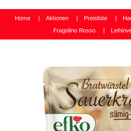
Home
Aktionen
Preisliste
Ha
Fragolino Rosso
Leihinv