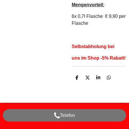
Mengenvorteil:
6x 0,7l Flasche € 9,90 per
Flasche
Selbstabholung bei
uns
im Shop -5% Rabatt!
T
T
T
T
e
e
e
e
i
i
i
i
l
l
l
l
e
e
e
e
n
n
n
n
Telefon